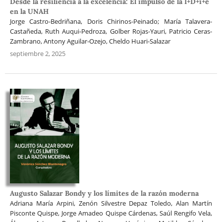
Desde la resiliencia a la excelencia: El impulso de la I+D+i+e
en la UNAH
Jorge Castro-Bedriñana, Doris Chirinos-Peinado; María Talavera-
Castañeda, Ruth Auqui-Pedroza, Golber Rojas-Yauri, Patricio Ceras-
Zambrano, Antony Aguilar-Ozejo, Cheldo Huari-Salazar
septiembre 2, 2025
Augusto Salazar Bondy y los límites de la razón moderna
Adriana María Arpini, Zenón Silvestre Depaz Toledo, Alan Martín
Pisconte Quispe, Jorge Amadeo Quispe Cárdenas, Saúl Rengifo Vela,