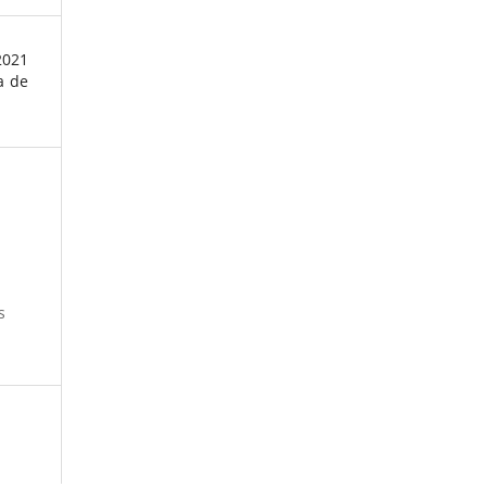
021
a de
s